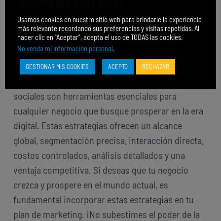
¡ACEPTA NUESTRA RGPD!
clientes potenciales. Publicar contenido
Usamos cookies en nuestro sitio web para brindarle la experiencia
regularmente te ayuda a mantener tu marca en la
más relevante recordando sus preferencias y visitas repetidas. Al
hacer clic en "Aceptar", acepta el uso de TODAS las cookies.
mente de tu audiencia, lo que puede ser
No venda mi información personal
.
fundamental en la toma de decisiones de compra.
GESTIONAR MIS COOKIES
ACEPTO
RECHAZAR
En resumen, el marketing digital y las redes
sociales son herramientas esenciales para
cualquier negocio que busque prosperar en la era
digital. Estas estrategias ofrecen un alcance
global, segmentación precisa, interacción directa,
costos controlados, análisis detallados y una
ventaja competitiva. Si deseas que tu negocio
crezca y prospere en el mundo actual, es
fundamental incorporar estas estrategias en tu
plan de marketing. ¡No subestimes el poder de la